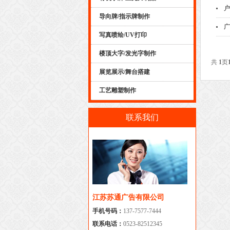
户
导向牌/指示牌制作
广
写真喷绘/UV打印
楼顶大字/发光字制作
共
1
页
展览展示/舞台搭建
工艺雕塑制作
联系我们
江苏苏通广告有限公司
手机号码：
137-7577-7444
联系电话：
0523-82512345