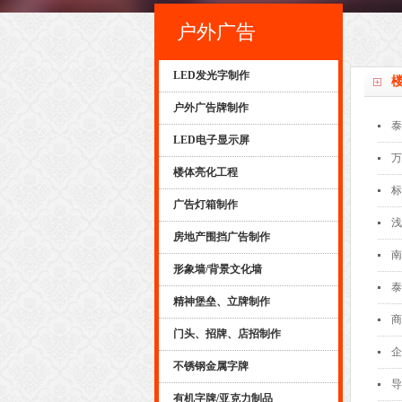
户外广告
LED发光字制作
户外广告牌制作
泰
LED电子显示屏
万
楼体亮化工程
标
广告灯箱制作
浅
房地产围挡广告制作
南
形象墙/背景文化墙
泰
精神堡垒、立牌制作
商
门头、招牌、店招制作
企
不锈钢金属字牌
导
有机字牌/亚克力制品